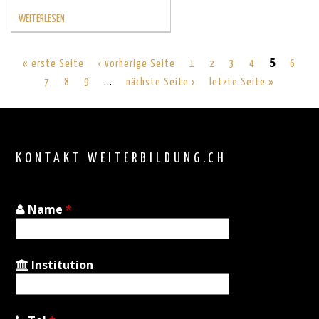
WEITERLESEN
5
« erste Seite
‹ vorherige Seite
1
2
3
4
6
…
7
8
9
nächste Seite ›
letzte Seite »
Back
to
top
KONTAKT WEITERBILDUNG.CH
Name
*
Institution