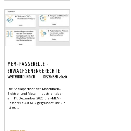
MEM-PASSERELLE -
ERWACHSENENGERECHTE
WEITERBILDUNG.CH
DEZEMBER 2020
QUALIFIZIERUNGSANGEBOTE
Die Sozialpartner der Maschinen-,
Elektro- und Metall-Industrie haben
am 11. Dezember 2020 die «MEM-
Passerelle 4.0 AG» gegründet. Ihr Ziel
ist es,...