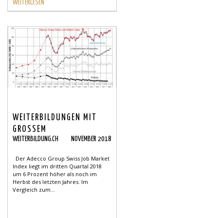
WEITERLESEN
WEITERBILDUNGEN MIT
GROSSEM
WEITERBILDUNG.CH
NOVEMBER 2018
STELLENMARKTPOTENZIAL
Der Adecco Group Swiss Job Market
Index liegt im dritten Quartal 2018
um 6 Prozent höher als noch im
Herbst des letzten Jahres. Im
Vergleich zum...