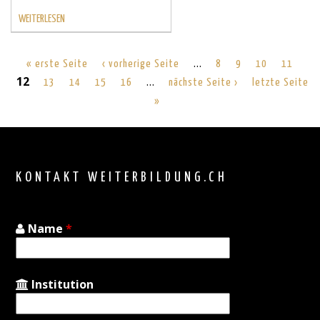
WEITERLESEN
…
« erste Seite
‹ vorherige Seite
8
9
10
11
12
…
13
14
15
16
nächste Seite ›
letzte Seite
»
Back
to
top
KONTAKT WEITERBILDUNG.CH
Name
*
Institution