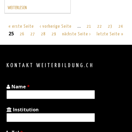
WEITERLESEN
…
« erste Seite
‹ vorherige Seite
21
22
23
24
25
26
27
28
29
nächste Seite ›
letzte Seite »
Back
to
top
KONTAKT WEITERBILDUNG.CH
Name
*
Institution