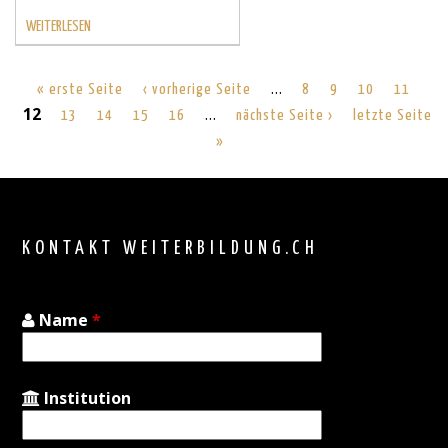
WEITERLESEN
…
« erste Seite
‹ vorherige Seite
8
9
10
11
12
…
13
14
15
16
nächste Seite ›
letzte Seite
»
Back
to
top
KONTAKT WEITERBILDUNG.CH
Name
*
Institution