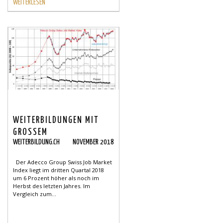
WEITERLESEN
WEITERBILDUNGEN MIT
GROSSEM
WEITERBILDUNG.CH
NOVEMBER 2018
STELLENMARKTPOTENZIAL
Der Adecco Group Swiss Job Market
Index liegt im dritten Quartal 2018
um 6 Prozent höher als noch im
Herbst des letzten Jahres. Im
Vergleich zum...