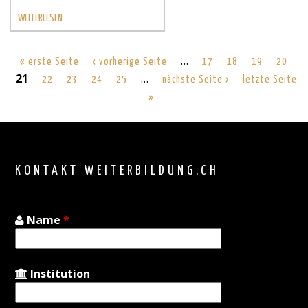
WEITERLESEN
…
« erste Seite
‹ vorherige Seite
17
18
19
20
21
…
22
23
24
25
nächste Seite ›
letzte Seite
»
Back
to
top
KONTAKT WEITERBILDUNG.CH
Name
*
Institution