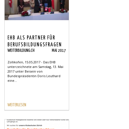
EHB ALS PARTNER FÜR
BERUFSBILDUNGSFRAGEN
WEITERBILDUNG.CH
MAI 2017
IN CHINA
Zollikofen, 15.05.2017 - Das EHB
unterzeichnete am Samstag, 13. Mai
2017 unter Beisein von
Bundespräsidentin Doris Leuthard
eine...
WEITERLESEN