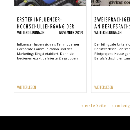
ERSTER INFLUENCER-
ZWEISPRACHIGE
HOCHSCHULLEHRGANG DER
AN BERUFSFACH
WEITERBILDUNG.CH
NOVEMBER 2019
WEITERBILDUNG.CH
SCHWEIZ: CAS INFLUENCER
MANAGEMENT
Influencer haben sich als Teil moderner
Der bilinguale Unterri
Corporate Communication und des
Berufsfachschulen star
Marketings längst etabliert. Denn sie
Pilotprojekt. Heute geh
bedienen exakt definierte Zielgruppen...
Berufsfachschulen zum
WEITERLESEN
WEITERLESEN
« erste Seite
‹ vorheri
Back
to