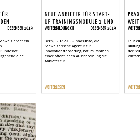
 FÜR
NEUE ANBIETER FÜR START-
PRAX
 DEN
UP TRAININGSMODULE 1 UND
WEIT
DEZEMBER 2019
WEITERBILDUNG.CH
DEZEMBER 2019
WEITER
UFEN
2
MEHR
 Schweiz droht ein
Bern, 02.12.2019 - Innosuisse, die
Laut e
en
Schweizerische Agentur für
Bildung
r Bundesrat
Innovationsförderung, hat im Rahmen
der St
eitgehend eine
einer öffentlichen Ausschreibung die
Wirtsc
Anbieter für...
WEITERLESEN
WEITER