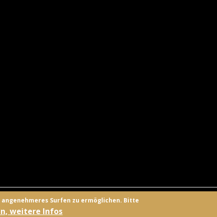
UNGSANBIETER
KONTAKT
FACEBOOK
TWITTER
ANMELD
n angenehmeres Surfen zu ermöglichen. Bitte
n, weitere Infos