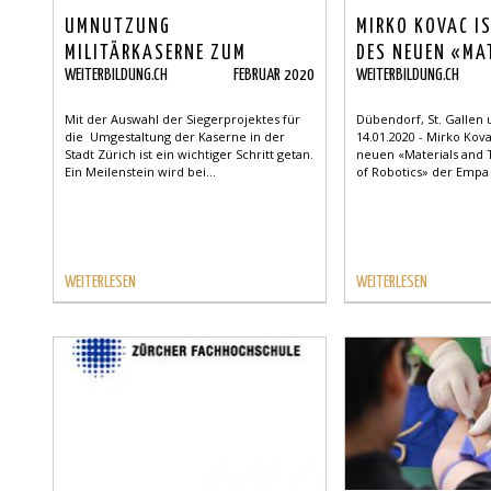
UMNUTZUNG
MIRKO KOVAC I
MILITÄRKASERNE ZUM
DES NEUEN «MA
WEITERBILDUNG.CH
FEBRUAR 2020
WEITERBILDUNG.CH
BILDUNGSZENTRUM FÜR
TECHNOLOGE CE
ERWACHSENE
ROBOTICS» DER
Mit der Auswahl der Siegerprojektes für
Dübendorf, St. Gallen
DES «IMPERIAL 
die Umgestaltung der Kaserne in der
14.01.2020 - Mirko Kova
Stadt Zürich ist ein wichtiger Schritt getan.
neuen «Materials and
LONDON»
Ein Meilenstein wird bei...
of Robotics» der Empa 
WEITERLESEN
WEITERLESEN