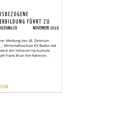
ISBEZOGENE
ERBILDUNG FÜHRT ZU
BILDUNG.CH
NOVEMBER 2019
 NACHHALTIGKEIT
iner Meldung des zB. Zentrum
 – Wirtschaftsschule KV Baden hat
udent der Höheren Fachschule
haft Frank Brun ihm Rahmen...
LESEN