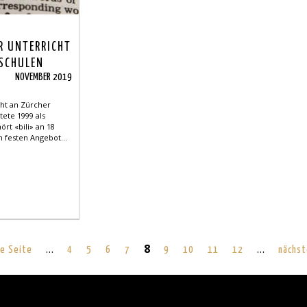
R UNTERRICHT
SCHULEN
NOVEMBER 2019
cht an Zürcher
tete 1999 als
ört «bili» an 18
 festen Angebot...
…
8
…
ge Seite
4
5
6
7
9
10
11
12
nächst