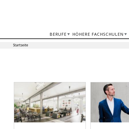
Jump
to
navigation
BERUFE
HÖHERE FACHSCHULEN
Startseite
Sie
sind
Back
to
hier
top
Seiten