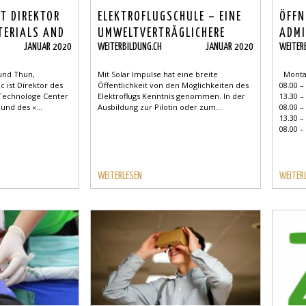
ST DIREKTOR
ELEKTROFLUGSCHULE – EINE
ÖFFN
TERIALS AND
UMWELTVERTRÄGLICHERE
ADMI
JANUAR 2020
WEITERBILDUNG.CH
JANUAR 2020
WEITER
NTER OF
WEITERBILDUNG ZUM PILOTEN
 EMPA UND
 und Thun,
Mit Solar Impulse hat eine breite
Montag
COLLEGE
c ist Direktor des
Öffentlichkeit von den Möglichkeiten des
08.00 –
 Technologe Center
Elektroflugs Kenntnis genommen. In der
13.30 –
und des «...
Ausbildung zur Pilotin oder zum...
08.00 –
13.30 –
08.00 – 
WEITERLESEN
WEITER