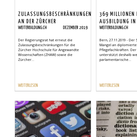
ZULASSUNGSBESCHRÄNKUNGEN
369 MILLIONEN
AN DER ZÜRCHER
AUSBILDUNG IN
WEITERBILDUNG.CH
DEZEMBER 2019
WEITERBILDUNG.CH
FACHHOCHSCHULE
GESUNHEITSBER
Der Regierungsrat hat erneut die
Bern, 27.11.2019 - Der
Zulassungsbeschränkungen für die
Mangel an diplomiert
Zürcher Hochschule für Angewandte
Pflegefachkräften. De
Wissenschaften (ZHAW) sowie die
unterstützt deshalb w
Zürcher...
parlamentarische...
WEITERLESEN
WEITERLESEN