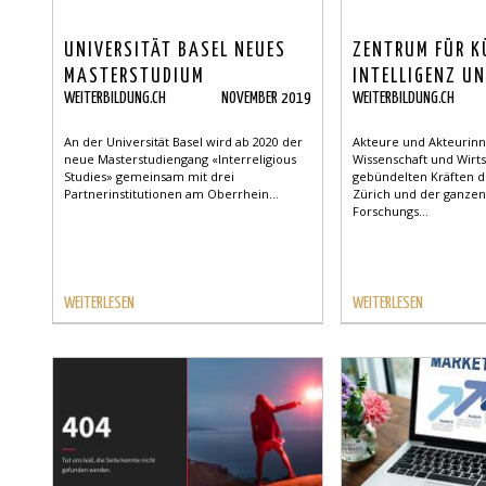
UNIVERSITÄT BASEL NEUES
ZENTRUM FÜR K
MASTERSTUDIUM
INTELLIGENZ UN
WEITERBILDUNG.CH
NOVEMBER 2019
WEITERBILDUNG.CH
«INTERRELIGIOUS STUDIES»
ZÜRICH
An der Universität Basel wird ab 2020 der
Akteure und Akteurin
neue Masterstudiengang «Interreligious
Wissenschaft und Wirts
Studies» gemeinsam mit drei
gebündelten Kräften d
Partnerinstitutionen am Oberrhein...
Zürich und der ganzen
Forschungs...
WEITERLESEN
WEITERLESEN