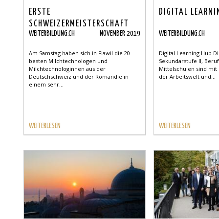
ERSTE
DIGITAL LEARNI
SCHWEIZERMEISTERSCHAFT
WEITERBILDUNG.CH
NOVEMBER 2019
WEITERBILDUNG.CH
DER
MILCHTECHNOLOGINNEN-/TECHNOLOGEN
Am Samstag haben sich in Flawil die 20
Digital Learning Hub D
besten Milchtechnologen und
Sekundarstufe II, Beru
Milchtechnologinnen aus der
Mittelschulen sind mit 
Deutschschweiz und der Romandie in
der Arbeitswelt und...
einem sehr...
WEITERLESEN
WEITERLESEN