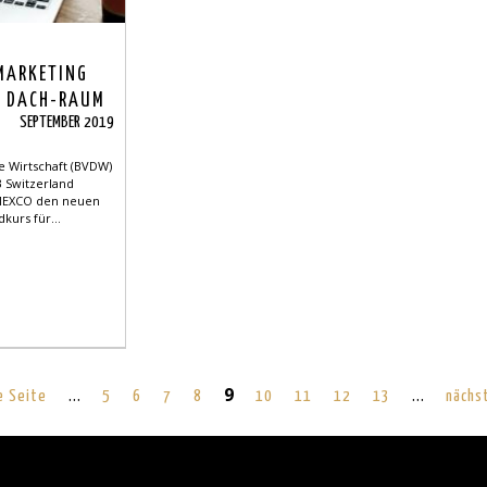
 MARKETING
R DACH-RAUM
SEPTEMBER 2019
e Wirtschaft (BVDW)
AB Switzerland
 DMEXCO den neuen
kurs für...
…
9
…
e Seite
5
6
7
8
10
11
12
13
nächs