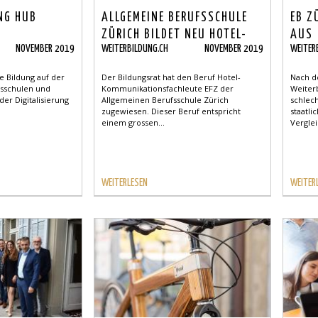
NG HUB
ALLGEMEINE BERUFSSCHULE
EB Z
ZÜRICH BILDET NEU HOTEL-
AUS
NOVEMBER 2019
WEITERBILDUNG.CH
NOVEMBER 2019
WEITER
KOMMUNIKATIONSFACHLEUTE
AUS
ie Bildung auf der
Der Bildungsrat hat den Beruf Hotel-
Nach d
fsschulen und
Kommunikationsfachleute EFZ der
Weiter
der Digitalisierung
Allgemeinen Berufsschule Zürich
schlec
zugewiesen. Dieser Beruf entspricht
staatli
einem grossen...
Verglei
WEITERLESEN
WEITER