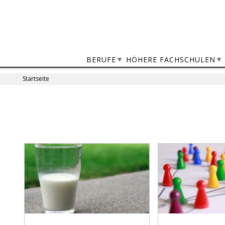
Jump
to
navigation
BERUFE
HÖHERE FACHSCHULEN
Startseite
Sie
sind
Back
to
hier
top
Seiten