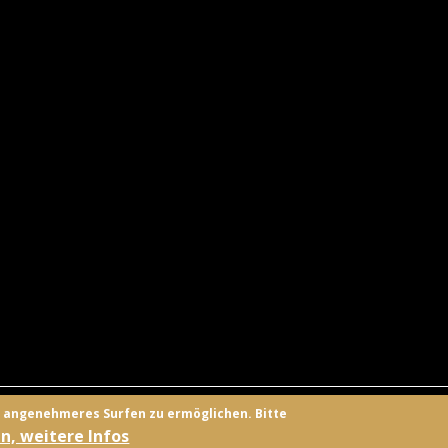
UNGSANBIETER
KONTAKT
FACEBOOK
TWITTER
ANMELD
n angenehmeres Surfen zu ermöglichen. Bitte
n, weitere Infos