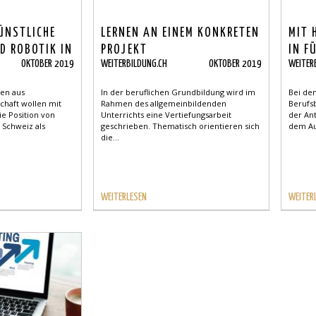
ÜNSTLICHE
LERNEN AN EINEM KONKRETEN
MIT 
D ROBOTIK IN
PROJEKT
IN F
OKTOBER 2019
WEITERBILDUNG.CH
OKTOBER 2019
WEITER
nen aus
In der beruflichen Grundbildung wird im
Bei de
chaft wollen mit
Rahmen des allgemeinbildenden
Berufs
ie Position von
Unterrichts eine Vertiefungsarbeit
der Ant
 Schweiz als
geschrieben. Thematisch orientieren sich
dem Aus
die...
WEITERLESEN
WEITER