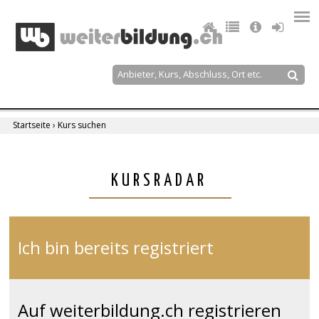
Jump
to
navigation
Suche
Suchformular
Startseite
›
Kurs suchen
Sie
sind
Back
KURSRADAR
to
hier
top
Ich bin bereits registriert
Auf weiterbildung.ch registrieren