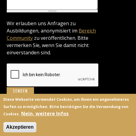
Wir erlauben uns Anfragen zu
Ausbildungen, anonymisiert im
Bereich
Community
zu veröffentlichen. Bitte
vermerken Sie, wenn Sie damit nicht
einverstanden sind.
Diese Webseite verwendet Cookies, um Ihnen ein angenehmeres
Surfen zu ermöglichen. Bitte bestätigen Sie die Verwendung von
BILDUNGSANBIETER
KONTAKT
FACEBOOK
TWITTER
Nein, weitere Infos
Cookies.
ANMELDEN
Akzeptieren