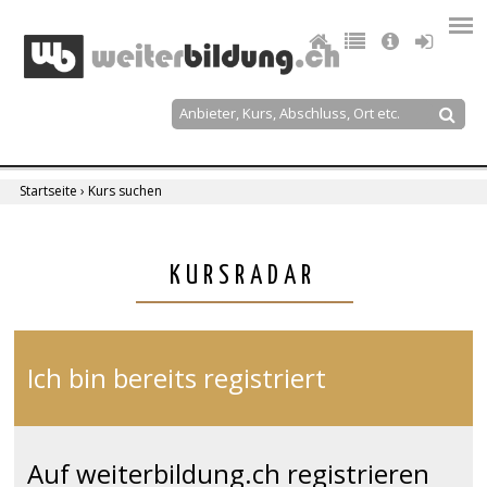
Jump
to
navigation
Suche
Suchformular
Startseite
›
Kurs suchen
Sie
sind
Back
KURSRADAR
to
hier
top
Ich bin bereits registriert
Auf weiterbildung.ch registrieren