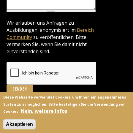
Wir erlauben uns Anfragen zu
Ausbildungen, anonymisiert im
Bereich
Community
zu veröffentlichen. Bitte
vermerken Sie, wenn Sie damit nicht
einverstanden sind.
Diese Webseite verwendet Cookies, um Ihnen ein angenehmeres
Surfen zu ermöglichen. Bitte bestätigen Sie die Verwendung von
BILDUNGSANBIETER
KONTAKT
FACEBOOK
TWITTER
Nein, weitere Infos
Cookies.
ANMELDEN
Akzeptieren