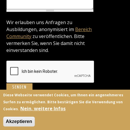
Wir erlauben uns Anfragen zu
Ausbildungen, anonymisiert im
Bereich
Community
zu veröffentlichen. Bitte
vermerken Sie, wenn Sie damit nicht
einverstanden sind.
Diese Webseite verwendet Cookies, um Ihnen ein angenehmeres
Surfen zu ermöglichen. Bitte bestätigen Sie die Verwendung von
BILDUNGSANBIETER
KONTAKT
FACEBOOK
TWITTER
Nein, weitere Infos
Cookies.
ANMELDEN
Akzeptieren