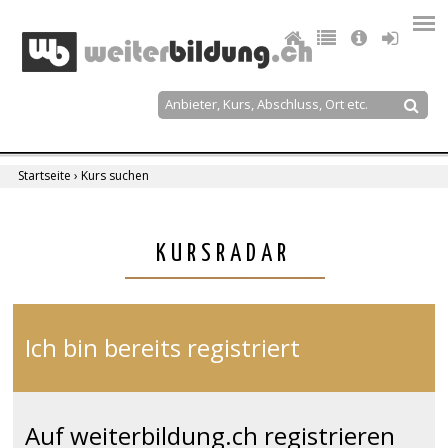
Jump
to
navigation
Suche
Suchformular
Startseite
›
Kurs suchen
Sie
sind
Back
KURSRADAR
to
hier
top
Ich bin bereits registriert
Auf weiterbildung.ch registrieren