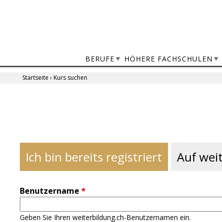
Jump
to
navigation
BERUFE
HÖHERE FACHSCHULEN
Startseite
›
Kurs suchen
Sie
sind
Back
to
hier
top
Ich bin bereits registriert
Auf weit
Benutzername
*
Geben Sie Ihren weiterbildung.ch-Benutzernamen ein.