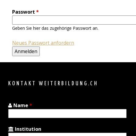
Passwort
*
Geben Sie hier das zugehörige Passwort an.
Neues Passwort anfordern
Back
to
top
KONTAKT WEITERBILDUNG.CH
Name
*
Institution