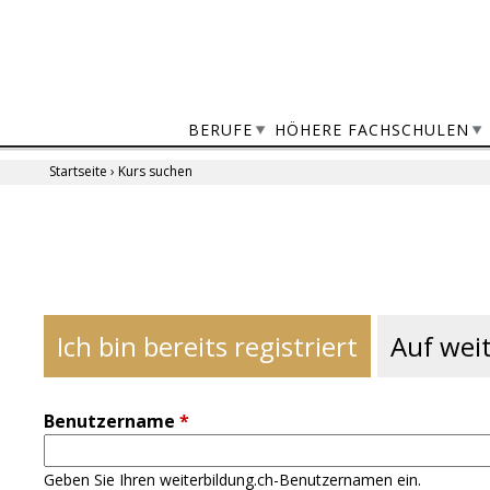
Jump
to
navigation
BERUFE
HÖHERE FACHSCHULEN
Startseite
›
Kurs suchen
Sie
sind
Back
to
hier
top
Ich bin bereits registriert
Auf weit
Benutzername
*
Geben Sie Ihren weiterbildung.ch-Benutzernamen ein.