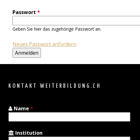
Passwort
*
Geben Sie hier das zugehörige Passwort an.
Neues Passwort anfordern
Back
to
top
KONTAKT WEITERBILDUNG.CH
Name
*
Institution