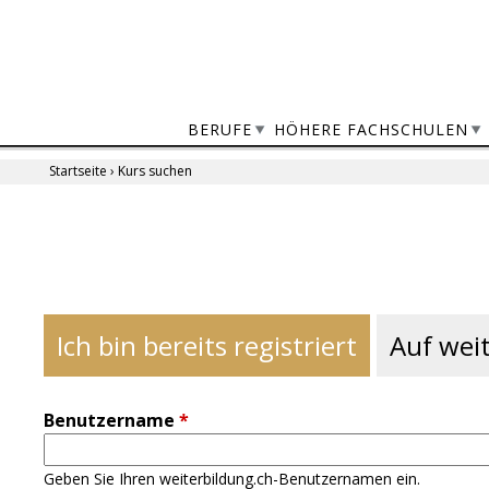
Jump
to
navigation
BERUFE
HÖHERE FACHSCHULEN
Startseite
›
Kurs suchen
Sie
sind
Back
to
hier
top
Ich bin bereits registriert
Auf weit
Benutzername
*
Geben Sie Ihren weiterbildung.ch-Benutzernamen ein.