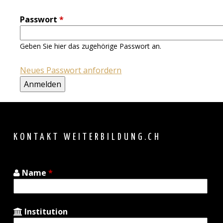
Passwort
*
Geben Sie hier das zugehörige Passwort an.
Neues Passwort anfordern
Back
to
top
KONTAKT WEITERBILDUNG.CH
Name
*
Institution