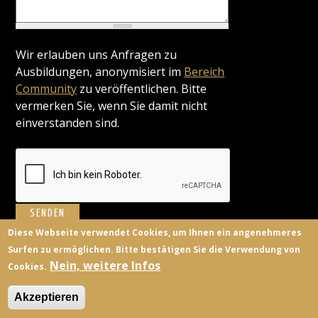
Wir erlauben uns Anfragen zu
Ausbildungen, anonymisiert im
Bereich
Community
zu veröffentlichen. Bitte
vermerken Sie, wenn Sie damit nicht
einverstanden sind.
Diese Webseite verwendet Cookies, um Ihnen ein angenehmeres
Surfen zu ermöglichen. Bitte bestätigen Sie die Verwendung von
BILDUNGSANBIETER
KONTAKT
FACEBOOK
TWITTER
Nein, weitere Infos
Cookies.
ANMELDEN
Akzeptieren