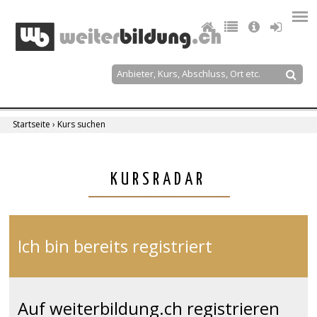
Jump
to
navigation
Suche
Suchformular
Startseite
›
Kurs suchen
Sie
sind
Back
KURSRADAR
to
hier
top
Ich bin bereits registriert
Auf weiterbildung.ch registrieren