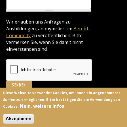
Wir erlauben uns Anfragen zu
Ausbildungen, anonymisiert im
Bereich
Community
zu veröffentlichen. Bitte
vermerken Sie, wenn Sie damit nicht
einverstanden sind.
Diese Webseite verwendet Cookies, um Ihnen ein angenehmeres
Surfen zu ermöglichen. Bitte bestätigen Sie die Verwendung von
BILDUNGSANBIETER
KONTAKT
FACEBOOK
TWITTER
Nein, weitere Infos
Cookies.
ANMELDEN
Akzeptieren