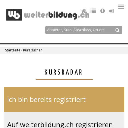
Jump
to
navigation
Suche
Suchformular
Startseite
›
Kurs suchen
Sie
sind
Back
KURSRADAR
to
hier
top
Ich bin bereits registriert
Auf weiterbildung.ch registrieren