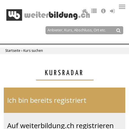
Jump
to
navigation
Suche
Suchformular
Startseite
›
Kurs suchen
Sie
sind
Back
KURSRADAR
to
hier
top
Ich bin bereits registriert
Auf weiterbildung.ch registrieren