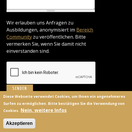
Wir erlauben uns Anfragen zu
Ausbildungen, anonymisiert im
Bereich
Community
zu veröffentlichen. Bitte
vermerken Sie, wenn Sie damit nicht
einverstanden sind.
Diese Webseite verwendet Cookies, um Ihnen ein angenehmeres
Surfen zu ermöglichen. Bitte bestätigen Sie die Verwendung von
BILDUNGSANBIETER
KONTAKT
FACEBOOK
TWITTER
Nein, weitere Infos
Cookies.
ANMELDEN
Akzeptieren