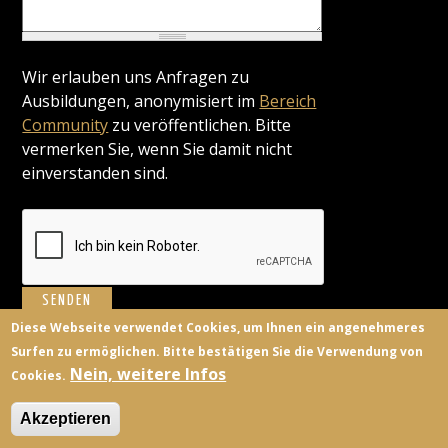
Wir erlauben uns Anfragen zu
Ausbildungen, anonymisiert im
Bereich
Community
zu veröffentlichen. Bitte
vermerken Sie, wenn Sie damit nicht
einverstanden sind.
Diese Webseite verwendet Cookies, um Ihnen ein angenehmeres
Surfen zu ermöglichen. Bitte bestätigen Sie die Verwendung von
BILDUNGSANBIETER
KONTAKT
FACEBOOK
TWITTER
Nein, weitere Infos
Cookies.
ANMELDEN
Akzeptieren