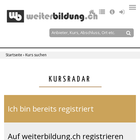
Jump
to
navigation
Suche
Suchformular
Startseite
›
Kurs suchen
Sie
sind
Back
KURSRADAR
to
hier
top
Ich bin bereits registriert
Auf weiterbildung.ch registrieren