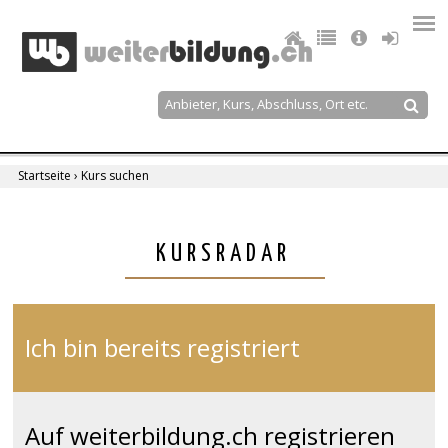
Jump
to
navigation
Suche
Suchformular
Startseite
›
Kurs suchen
Sie
sind
Back
KURSRADAR
to
hier
top
Ich bin bereits registriert
Auf weiterbildung.ch registrieren