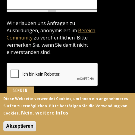
Wir erlauben uns Anfragen zu
Ausbildungen, anonymisiert im
Bereich
Community
zu veröffentlichen. Bitte
vermerken Sie, wenn Sie damit nicht
einverstanden sind.
Diese Webseite verwendet Cookies, um Ihnen ein angenehmeres
Surfen zu ermöglichen. Bitte bestätigen Sie die Verwendung von
BILDUNGSANBIETER
KONTAKT
FACEBOOK
TWITTER
Nein, weitere Infos
Cookies.
ANMELDEN
Akzeptieren