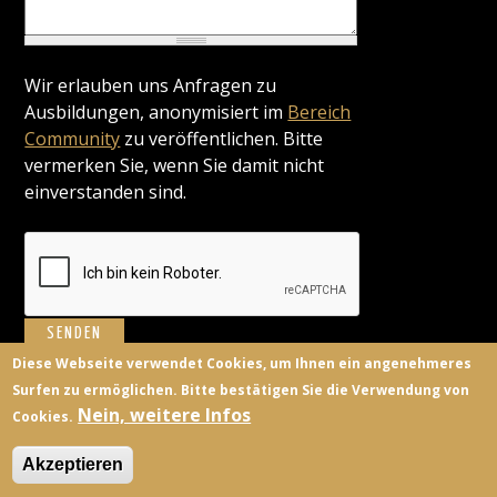
Wir erlauben uns Anfragen zu
Ausbildungen, anonymisiert im
Bereich
Community
zu veröffentlichen. Bitte
vermerken Sie, wenn Sie damit nicht
einverstanden sind.
Diese Webseite verwendet Cookies, um Ihnen ein angenehmeres
Surfen zu ermöglichen. Bitte bestätigen Sie die Verwendung von
BILDUNGSANBIETER
KONTAKT
FACEBOOK
TWITTER
Nein, weitere Infos
Cookies.
ANMELDEN
Akzeptieren