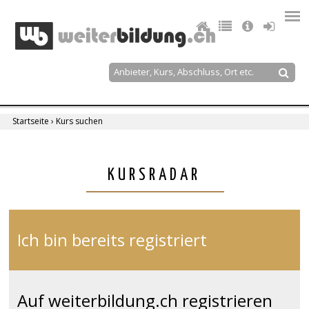
Jump
to
navigation
Suche
Suchformular
Startseite
›
Kurs suchen
Sie
sind
Back
KURSRADAR
to
hier
top
Ich bin bereits registriert
Auf weiterbildung.ch registrieren