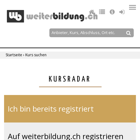
Jump
to
navigation
Suche
Suchformular
Startseite
›
Kurs suchen
Sie
sind
Back
KURSRADAR
to
hier
top
Ich bin bereits registriert
Auf weiterbildung.ch registrieren