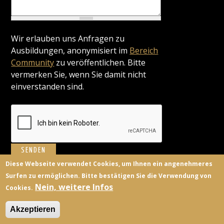
Wir erlauben uns Anfragen zu
Ausbildungen, anonymisiert im
Bereich
Community
zu veröffentlichen. Bitte
vermerken Sie, wenn Sie damit nicht
einverstanden sind.
Diese Webseite verwendet Cookies, um Ihnen ein angenehmeres
Surfen zu ermöglichen. Bitte bestätigen Sie die Verwendung von
BILDUNGSANBIETER
KONTAKT
FACEBOOK
TWITTER
Nein, weitere Infos
Cookies.
ANMELDEN
Akzeptieren