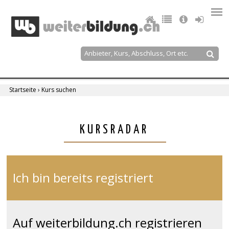
Jump
to
navigation
Suche
Suchformular
Startseite
›
Kurs suchen
Sie
sind
Back
KURSRADAR
to
hier
top
Ich bin bereits registriert
Auf weiterbildung.ch registrieren