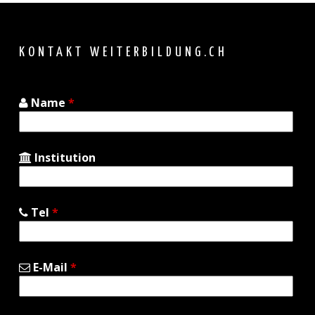
to
top
KONTAKT WEITERBILDUNG.CH
Name
*
Institution
Tel
*
E-Mail
*