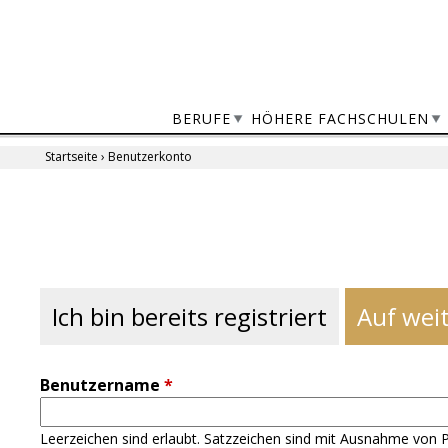
Jump
to
navigation
BERUFE
HÖHERE FACHSCHULEN
Startseite
›
Benutzerkonto
Sie
sind
Back
to
hier
top
Ich bin bereits registriert
Auf weit
Benutzername
*
Leerzeichen sind erlaubt. Satzzeichen sind mit Ausnahme von P