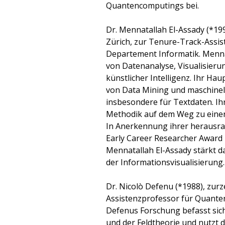
Quantencomputings bei.
Dr. Mennatallah El-Assady (*19
Zürich, zur Tenure-Track-Assis
Departement Informatik. Mennat
von Datenanalyse, Visualisieru
künstlicher Intelligenz. Ihr Ha
von Data Mining und maschinell
insbesondere für Textdaten. Ihr
Methodik auf dem Weg zu einer 
In Anerkennung ihrer herausra
Early Career Researcher Award
Mennatallah El-Assady stärkt 
der Informationsvisualisierung.
Dr. Nicolò Defenu (*1988), zur
Assistenzprofessor für Quante
Defenus Forschung befasst sich
und der Feldtheorie und nutz