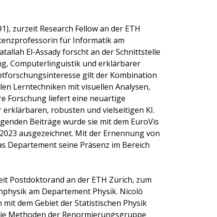
91), zurzeit Research Fellow an der ETH
tenzprofessorin für Informatik am
allah El-Assady forscht an der Schnittstelle
ng, Computerlinguistik und erklärbarer
uptforschungsinteresse gilt der Kombination
en Lerntechniken mit visuellen Analysen,
e Forschung liefert eine neuartige
erklärbaren, robusten und vielseitigen KI.
genden Beiträge wurde sie mit dem EuroVis
 2023 ausgezeichnet. Mit der Ernennung von
das Departement seine Präsenz im Bereich
zeit Postdoktorand an der ETH Zürich, zum
nphysik am Departement Physik. Nicolò
 mit dem Gebiet der Statistischen Physik
t die Methoden der Renormierungsgruppe