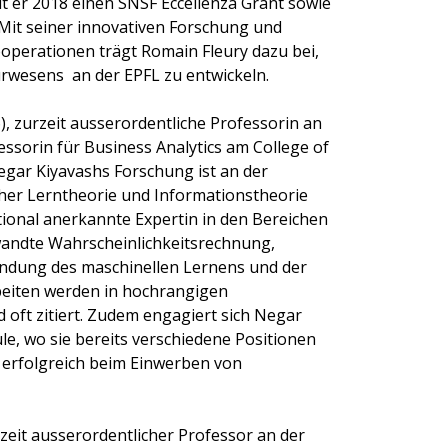
t er 2018 einen SNSF Eccellenza Grant sowie
 Mit seiner innovativen Forschung und
operationen trägt Romain Fleury dazu bei,
urwesens an der EPFL zu entwickeln.
), zurzeit ausserordentliche Professorin an
essorin für Business Analytics am College of
ar Kiyavashs Forschung ist an der
scher Lerntheorie und Informationstheorie
national anerkannte Expertin in den Bereichen
wandte Wahrscheinlichkeitsrechnung,
ndung des maschinellen Lernens und der
rbeiten werden in hochrangigen
d oft zitiert. Zudem engagiert sich Negar
le, wo sie bereits verschiedene Positionen
hr erfolgreich beim Einwerben von
urzeit ausserordentlicher Professor an der