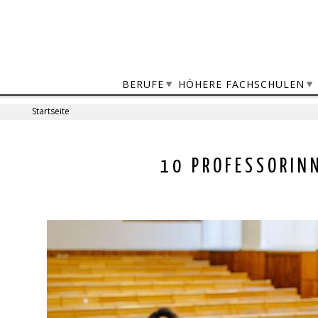
Jump
to
navigation
BERUFE
HÖHERE FACHSCHULEN
Startseite
Sie
sind
Back
10 PROFESSORIN
to
hier
top