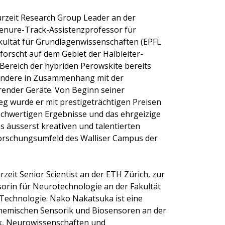
urzeit Research Group Leader an der
Tenure-Track-Assistenzprofessor für
kultät für Grundlagen­wissenschaften (EPFL
 forscht auf dem Gebiet der Halbleiter-
 Bereich der hybriden Perowskite bereits
ondere in Zusammenhang mit der
render Geräte. Von Beginn seiner
g wurde er mit prestigeträchtigen Preisen
hochwertigen Ergebnisse und das ehrgeizige
 äusserst kreativen und talentierten
Forschungsumfeld des Walliser Campus der
zeit Senior Scientist an der ETH Zürich, zur
orin für Neurotechnologie an der Fakultät
 Technologie. Nako Nakatsuka ist eine
chemischen Sensorik und Biosensoren an der
ik, Neurowissenschaften und