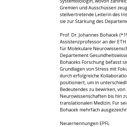
Systembiologin, wovon zahlreic
Gremien und Ausschüssen zeuge
stellvertretende Leiterin des I
sie zur Stärkung des Departem
Prof. Dr. Johannes Bohacek (*1
Assistenzprofessor an der ETH
für Molekulare Neurowissensc
Departement Gesundheitswisse
Bohaceks Forschung befasst si
Grundlagen von Stress mit Foku
durch erfolgreiche Kollaborati
positioniert, um in unterschie
Bedeutendes zu bewirken, von 
Neurowissenschaften bis hin z
translationalen Medizin. Für 
Bohacek mehrfach ausgezeichn
Neuernennungen EPFL