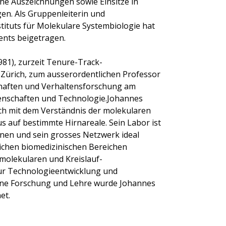
he Auszeichnungen sowie Einsitze in
n. Als Gruppenleiterin und
nstituts für Molekulare Systembiologie hat
ents beigetragen.
981), zurzeit Tenure-Track-
 Zürich, zum ausserordentlichen Professor
haften und Verhaltensforschung am
nschaften und Technologie.Johannes
ch mit dem Verständnis der molekularen
s auf bestimmte Hirnareale. Sein Labor ist
onen und sein grosses Netzwerk ideal
dlichen biomedizinischen Bereichen
molekularen und Kreislauf-
ur Technologieentwicklung und
seine Forschung und Lehre wurde Johannes
et.