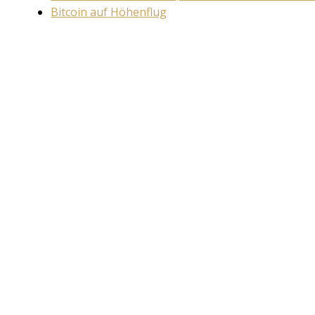
Bitcoin auf Höhenflug
Back
to
top