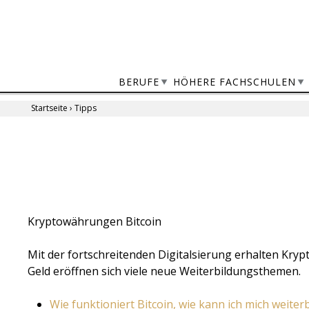
Jump
to
navigation
BERUFE
HÖHERE FACHSCHULEN
Startseite
›
Tipps
Sie
sind
Back
to
hier
top
Kryptowährungen Bitcoin
Mit der fortschreitenden Digitalsierung erhalten Kry
Geld eröffnen sich viele neue Weiterbildungsthemen.
Wie funktioniert Bitcoin, wie kann ich mich weiter