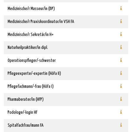
Medizinische/r Masseur/in (BP)
Medizinische/r Praxiskoordinator/in VSH FA
Medizinische/r Sekretär/in H+
Naturheilpraktiker/in dipl.
Operationspfleger/-schwester
Pflegeexperte/-expertin (HöFa II)
Pflegefachmann/-frau (HöFa I)
Pharmaberater/in (HFP)
Podologe/-login HF
Spitalfachfrau/mann FA