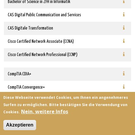
Bachelor of Science in ZFH in Informatik
CAS Digital Public Communication and Services
CAS Digitale Transformation
Cisco Certified Network Associate (CCNA)
Cisco Certified Network Professional (CCNP)
CompTIA CDIA+
CompTIA Convergence+
Diese Webseite verwendet Cookies, um Ihnen ein angenehmeres
CompTIA CTT+
Surfen zu ermöglichen. Bitte bestätigen Sie die Verwendung von
Nein, weitere Infos
Cookies.
CompTIA e-Biz+
Akzeptieren
CompTIA HTI+