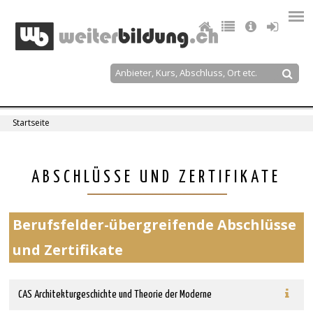
Jump
to
navigation
Suche
Suchformular
Startseite
Sie
sind
Back
ABSCHLÜSSE UND ZERTIFIKATE
to
hier
top
Berufsfelder-übergreifende Abschlüsse
und Zertifikate
CAS Architekturgeschichte und Theorie der Moderne