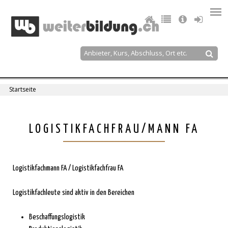
Jump
to
navigation
Suche
Suchformular
Startseite
Sie
sind
Back
LOGISTIKFACHFRAU/MANN FA
to
hier
top
Logistikfachmann FA / Logistikfachfrau FA
Logistikfachleute sind aktiv in den Bereichen
Beschaffungslogistik