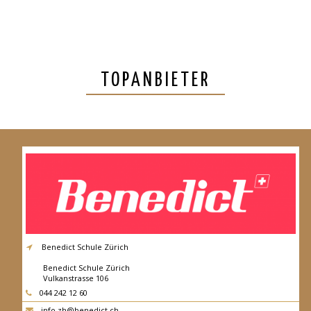
TOPANBIETER
Benedict Schule Zürich
Benedict Schule Zürich
Vulkanstrasse 106
8048
Zürich
044 242 12 60
info.zh@benedict.ch