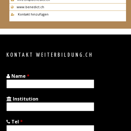
www.benedict.ch
Kontakt hinzufügen
Back
to
top
KONTAKT WEITERBILDUNG.CH
Name
*
Institution
Tel
*