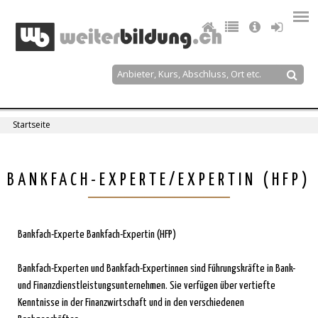
Jump
to
navigation
Suche
Suchformular
Startseite
Sie
sind
Back
BANKFACH-EXPERTE/EXPERTIN (HFP)
to
hier
top
Bankfach-Experte Bankfach-Expertin (HFP)
Bankfach-Experten und Bankfach-Expertinnen sind Führungskräfte in Bank-
und Finanzdienstleistungsunternehmen. Sie verfügen über vertiefte
Kenntnisse in der Finanzwirtschaft und in den verschiedenen