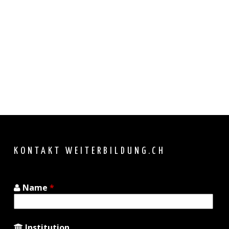
Back
to
top
KONTAKT WEITERBILDUNG.CH
Name
*
Institution