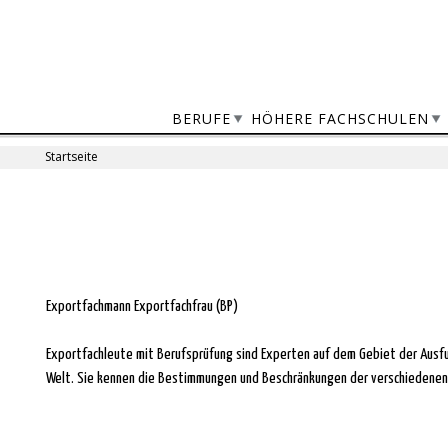
Jump
to
navigation
BERUFE
HÖHERE FACHSCHULEN
Startseite
Sie
sind
Back
to
hier
top
Exportfachmann Exportfachfrau (BP)
Exportfachleute mit Berufsprüfung sind Experten auf dem Gebiet der Ausfu
Welt. Sie kennen die Bestimmungen und Beschränkungen der verschiedenen