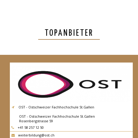
TOPANBIETER
OST - Ostschweizer Fachhochschule St.Gallen
OST - Ostschweizer Fachhochschule St.Gallen
Rosenbergstrasse 59
9001
St.Gallen
+41 58 257 12 50
weiterbildung@ost.ch