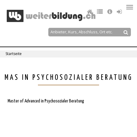
Jump
to
navigation
Suche
Suchformular
Startseite
Sie
sind
Back
MAS IN PSYCHOSOZIALER BERATUNG
to
hier
top
Master of Advanced in Psychosozialer Beratung