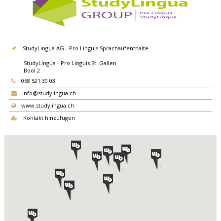
StudyLingua AG - Pro Linguis Sprachaufenthalte
StudyLingua - Pro Linguis St. Gallen
Bool 2
9000
St. Gallen
058 521 30 03
info@studylingua.ch
www.studylingua.ch
Kontakt hinzufügen