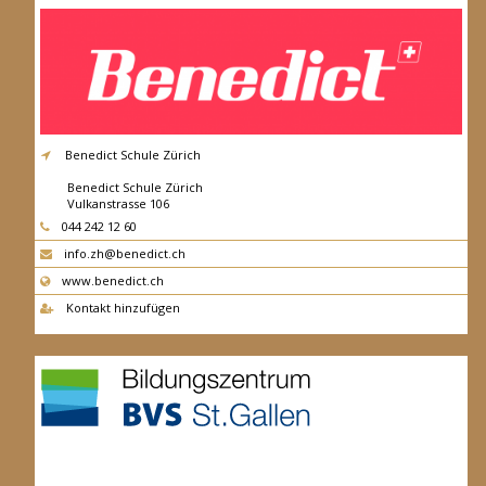
Benedict Schule Zürich
Benedict Schule Zürich
Vulkanstrasse 106
8048
Zürich
044 242 12 60
info.zh@benedict.ch
www.benedict.ch
Kontakt hinzufügen