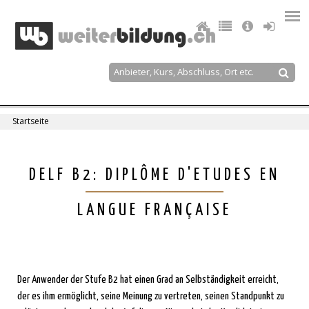
Jump
to
navigation
Suche
Suchformular
Startseite
Sie
sind
Back
DELF B2: DIPLÔME D'ETUDES EN
to
hier
top
LANGUE FRANÇAISE
Der Anwender der Stufe B2 hat einen Grad an Selbständigkeit erreicht,
der es ihm ermöglicht, seine Meinung zu vertreten, seinen Standpunkt zu