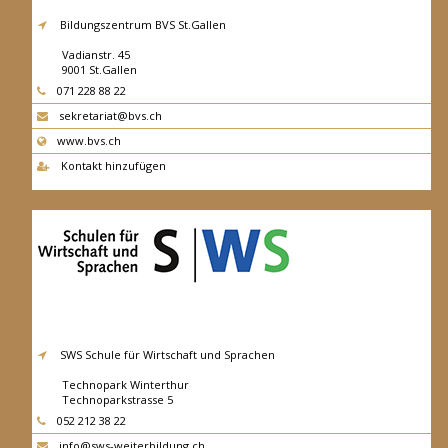
Bildungszentrum BVS St.Gallen
Vadianstr. 45
9001
St.Gallen
071 228 88 22
sekretariat@bvs.ch
www.bvs.ch
Kontakt hinzufügen
SWS Schule für Wirtschaft und Sprachen
Technopark Winterthur
Technoparkstrasse 5
8406
Winterthur
052 212 38 22
info@sws-weiterbildung.ch