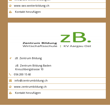
www.sws-weiterbildung.ch
Kontakt hinzufügen
zB. Zentrum Bildung
zB. Zentrum Bildung Baden
Kreuzlibergstrasse 10
5400
Baden
056 200 15 60
info@zentrumbildung.ch
www.zentrumbildung.ch
Kontakt hinzufügen