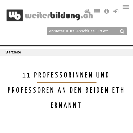
Jump
to
navigation
Suche
Suchformular
Startseite
Sie
sind
Back
11 PROFESSORINNEN UND
to
hier
top
PROFESSOREN AN DEN BEIDEN ETH
ERNANNT