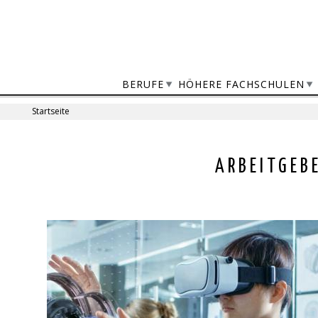
Jump
to
navigation
BERUFE
HÖHERE FACHSCHULEN
Startseite
Sie
sind
Back
ARBEITGEB
to
hier
top