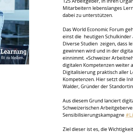
125 Arbeitgeber, in ihren Orga
Mitarbeitern lebenslanges Ler
dabei zu unterstützen.
Das World Economic Forum geht 
einst die heutigen Schulkinder
Diverse Studien zeigen, dass 
gewinnen wird und in der digit
einnimmt. «Schweizer Arbeitneh
digitalen Kompetenzen weiter a
Digitalisierung praktisch aller
Kompetenzen. Hier setzt die Init
Walder, Gründer der Standortinit
Aus diesem Grund lanciert digi
Schweizerischen Arbeitgeberver
Sensibilisierungskampagne
#Li
Ziel dieser ist es, die Wichtig