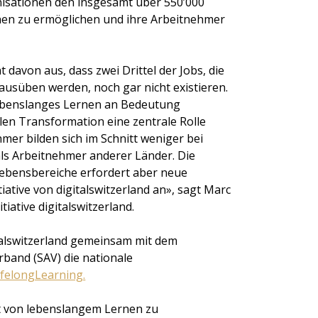
nisationen den insgesamt über 550’000
nen zu ermöglichen und ihre Arbeitnehmer
davon aus, dass zwei Drittel der Jobs, die
 ausüben werden, noch gar nicht existieren.
lebenslanges Lernen an Bedeutung
alen Transformation eine zentrale Rolle
mer bilden sich im Schnitt weniger bei
ls Arbeitnehmer anderer Länder. Die
 Lebensbereiche erfordert aber neue
iative von digitalswitzerland an», sagt Marc
iative digitalswitzerland.
talswitzerland gemeinsam mit dem
band (SAV) die nationale
felongLearning.
keit von lebenslangem Lernen zu