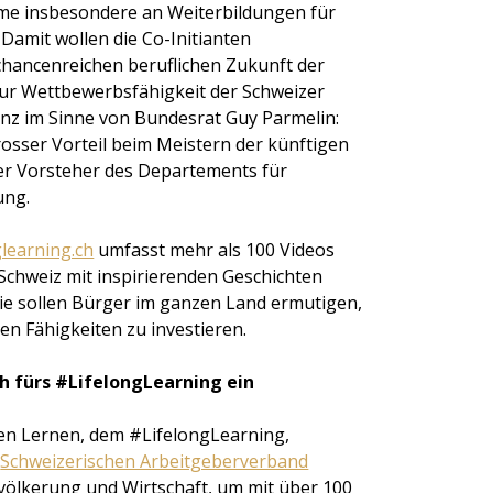
hme insbesondere an Weiterbildungen für
 Damit wollen die Co-Initianten
 chancenreichen beruflichen Zukunft der
ur Wettbewerbsfähigkeit der Schweizer
ganz im Sinne von Bundesrat Guy Parmelin:
rosser Vorteil beim Meistern der künftigen
er Vorsteher des Departements für
ung.
learning.ch
umfasst mehr als 100 Videos
chweiz mit inspirierenden Geschichten
ie sollen Bürger im ganzen Land ermutigen,
alen Fähigkeiten zu investieren.
ch fürs #LifelongLearning ein
n Lernen, dem #LifelongLearning,
m
Schweizerischen Arbeitgeberverband
evölkerung und Wirtschaft, um mit über 100