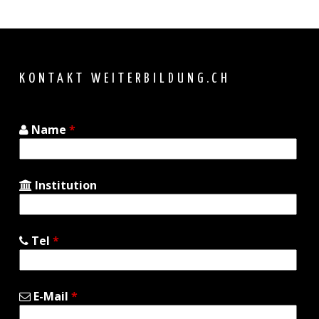
Back
to
top
KONTAKT WEITERBILDUNG.CH
Name
*
Institution
Tel
*
E-Mail
*