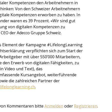
italer Kompetenzen den Arbeitnehmern in
rhinken: Von den Schweizer Arbeitnehmern
igitale Kompetenzen erworben zu haben. In
nder waren es 39 Prozent. «Wir sind gut
ldung von digitalen Kompetenzen zu
h, CEO der Adecco Gruppe Schweiz.
ges Element der Kampagne #LifelongLearning
htserklärung verpflichten sich zum Start der
rbeitgeber mit über 550’000 Mitarbeitern,
e den Erwerb von digitalen Fähigkeiten, zu
(in Video und Text), das
umfassende Kursangebot, weiterführende
wie die zahlreichen Partner der
lifelonglearning.ch
.
von Kommentaren bitte
Anmelden
oder
Registrieren
.