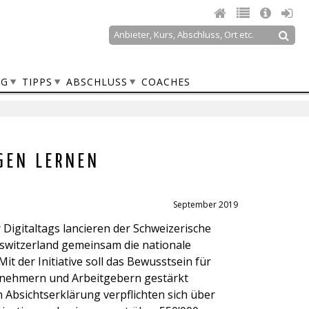
Suche
Suchformular
NG
TIPPS
ABSCHLUSS
COACHES
GEN LERNEN
September 2019
r Digitaltags lancieren der Schweizerische
lswitzerland gemeinsam die nationale
t der Initiative soll das Bewusstsein für
tnehmern und Arbeitgebern gestärkt
Absichtserklärung verpflichten sich über