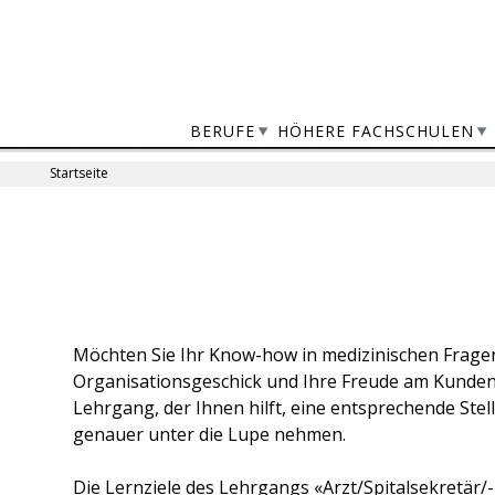
Jump
to
navigation
BERUFE
HÖHERE FACHSCHULEN
Startseite
Sie
sind
Back
to
hier
top
Möchten Sie Ihr Know-how in medizinischen Fragen,
Organisationsgeschick und Ihre Freude am Kundenk
Lehrgang, der Ihnen hilft, eine entsprechende Stel
genauer unter die Lupe nehmen.
Die Lernziele des Lehrgangs «Arzt/Spitalsekretär/-