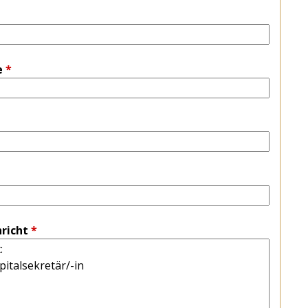
e
*
richt
*