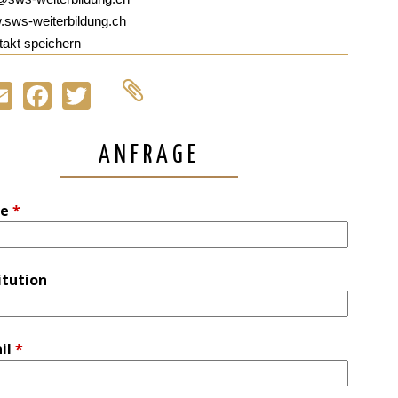
sws-weiterbildung.ch
akt speichern
Email
Facebook
Twitter
ANFRAGE
e
*
itution
il
*