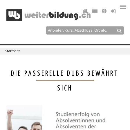
Jump
to
navigation
Suche
Suchformular
Startseite
Sie
sind
Back
DIE PASSERELLE DUBS BEWÄHRT
to
hier
top
SICH