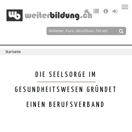
Jump
to
navigation
Suche
Suchformular
Startseite
Sie
sind
Back
DIE SEELSORGE IM
to
hier
top
GESUNDHEITSWESEN GRÜNDET
EINEN BERUFSVERBAND