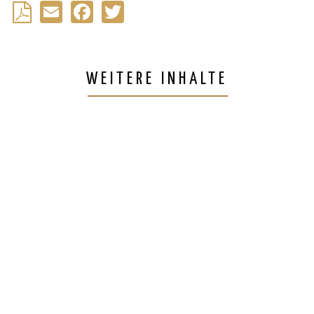
Email
Facebook
Twitter
Back
to
WEITERE INHALTE
top