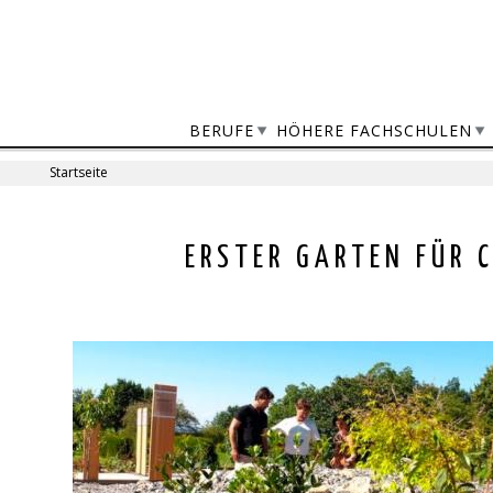
Jump
to
navigation
BERUFE
HÖHERE FACHSCHULEN
Startseite
Sie
sind
Back
ERSTER GARTEN FÜR 
to
hier
top