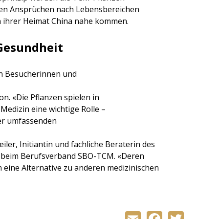
hen Ansprüchen nach Lebensbereichen
in ihrer Heimat China nahe kommen.
Gesundheit
en Besucherinnen und
on. «Die Pflanzen spielen in
Medizin eine wichtige Rolle –
ner umfassenden
ler, Initiantin und fachliche Beraterin des
 beim Berufsverband SBO-TCM. «Deren
 eine Alternative zu anderen medizinischen
Email
Facebo
Twit