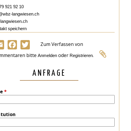
79 921 92 10
@wbz-langwiesen.ch
langwiesen.ch
akt speichern
Zum Verfassen von
Email
Facebook
Twitter
mmentaren bitte
oder
.
Anmelden
Registrieren
ANFRAGE
e
*
itution