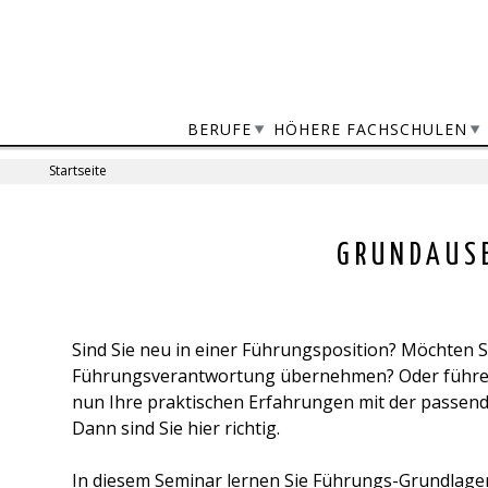
Jump
to
navigation
BERUFE
HÖHERE FACHSCHULEN
Startseite
Sie
sind
Back
GRUNDAUSB
to
hier
top
Sind Sie neu in einer Führungsposition? Möchten S
Führungsverantwortung übernehmen? Oder führen S
nun Ihre praktischen Erfahrungen mit der passen
Dann sind Sie hier richtig.
In diesem Seminar lernen Sie Führungs-Grundlage