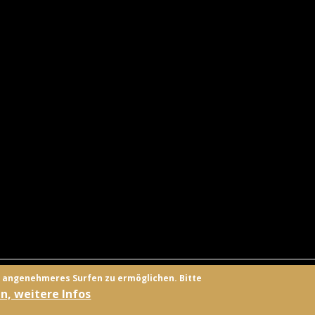
UNGSANBIETER
KONTAKT
FACEBOOK
TWITTER
ANMELD
n angenehmeres Surfen zu ermöglichen. Bitte
n, weitere Infos