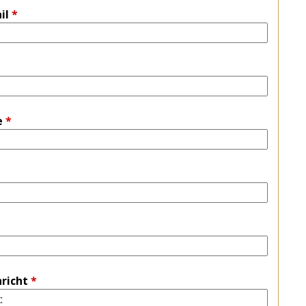
il
*
e
*
richt
*