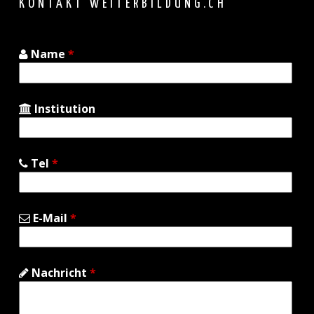
KONTAKT WEITERBILDUNG.CH
Name
*
Institution
Tel
*
E-Mail
*
Nachricht
*