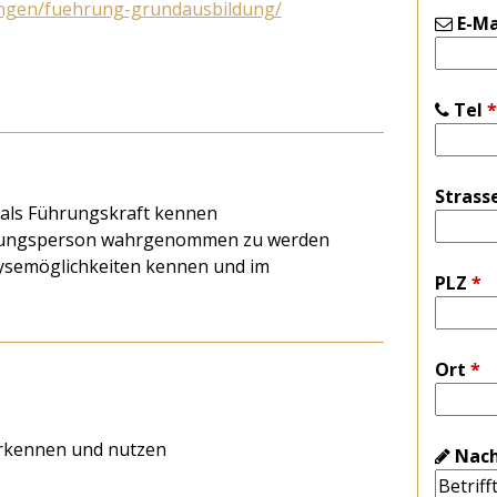
ungen/fuehrung-grundausbildung/
E-Ma
Tel
*
Strass
 als Führungskraft kennen
hrungsperson wahrgenommen zu werden
ysemöglichkeiten kennen und im
PLZ
*
Ort
*
 erkennen und nutzen
Nach