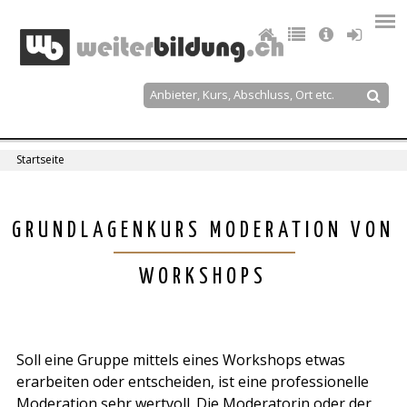
Jump
to
navigation
Suche
Suchformular
Startseite
Sie
sind
Back
GRUNDLAGENKURS MODERATION VON
to
hier
top
WORKSHOPS
Soll eine Gruppe mittels eines Workshops etwas
erarbeiten oder entscheiden, ist eine professionelle
Moderation sehr wertvoll. Die Moderatorin oder der