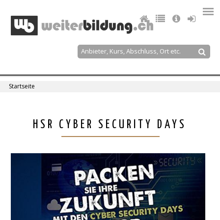
Jump
to
navigation
Suche
Suchformular
Startseite
Sie
sind
Back
HSR CYBER SECURITY DAYS
to
hier
top