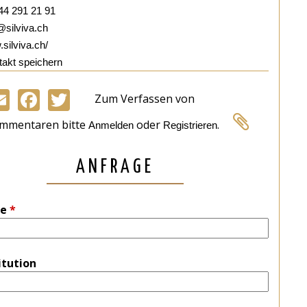
44 291 21 91
@silviva.ch
ilviva.ch/
akt speichern
Zum Verfassen von
Email
Facebook
Twitter
mmentaren bitte
oder
.
Anmelden
Registrieren
ANFRAGE
e
*
itution