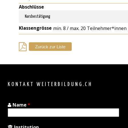
Abschlüsse
Kursbestätigung
Klassengrösse
min. 8 / max. 20 Teilnehmer*innen
Zurück zur Liste
Back
to
top
KONTAKT WEITERBILDUNG.CH
Name
*
Institution