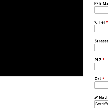
E-Ma
Tel
*
Strass
PLZ
*
Ort
*
Nach