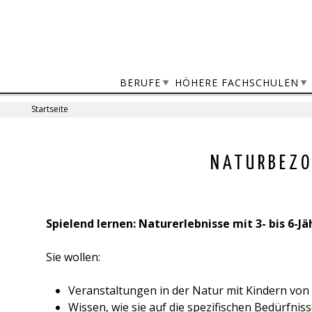
Jump
to
navigation
BERUFE
HÖHERE FACHSCHULEN
Startseite
Sie
sind
Back
NATURBEZO
to
hier
top
Spielend lernen: Naturerlebnisse mit 3- bis 6-Jä
Sie wollen:
Veranstaltungen in der Natur mit Kindern von 
Wissen, wie sie auf die spezifischen Bedürfni