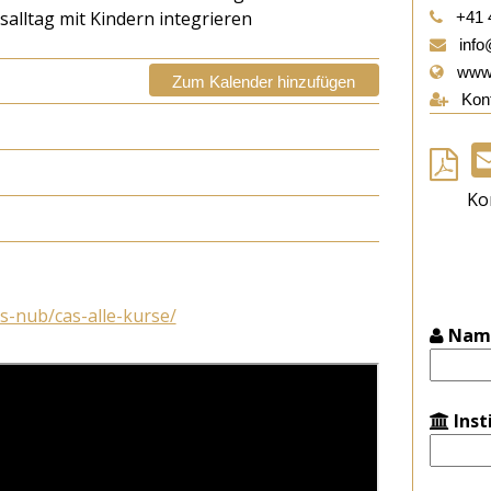
tsalltag mit Kindern integrieren
+41 
info
www.s
Zum Kalender hinzufügen
Kont
Ko
s-nub/cas-alle-kurse/
Nam
Inst