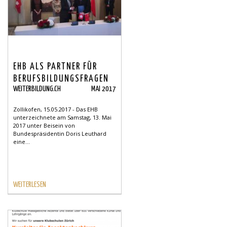
EHB ALS PARTNER FÜR
BERUFSBILDUNGSFRAGEN
WEITERBILDUNG.CH
MAI 2017
IN CHINA
Zollikofen, 15.05.2017 - Das EHB
unterzeichnete am Samstag, 13. Mai
2017 unter Beisein von
Bundespräsidentin Doris Leuthard
eine...
WEITERLESEN