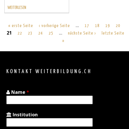
WEITERLESEN
…
« erste Seite
‹ vorherige Seite
17
18
19
20
21
…
22
23
24
25
nächste Seite ›
letzte Seite
»
Back
to
top
KONTAKT WEITERBILDUNG.CH
Name
*
Institution