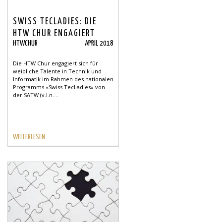
SWISS TECLADIES: DIE
HTW CHUR ENGAGIERT
HTWCHUR
APRIL 2018
SICH
Die HTW Chur engagiert sich für
weibliche Talente in Technik und
Informatik im Rahmen des nationalen
Programms «Swiss TecLadies» von
der SATW (v.l.n....
WEITERLESEN