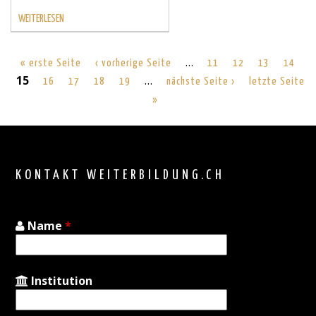
WEITERLESEN
…
« erste Seite
‹ vorherige Seite
11
12
13
14
15
…
16
17
18
19
nächste Seite ›
letzte Seite
»
Back
to
top
KONTAKT WEITERBILDUNG.CH
Name
*
Institution