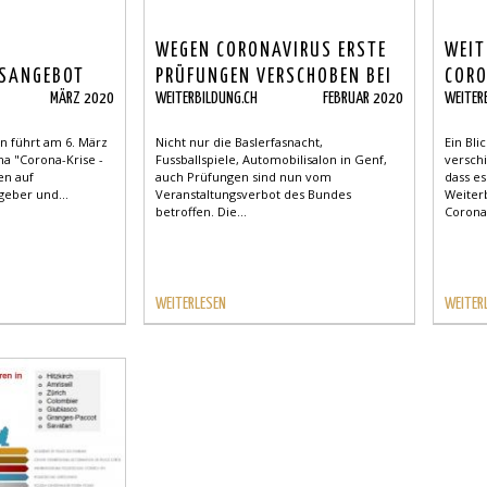
WEGEN CORONAVIRUS ERSTE
WEIT
GSANGEBOT
PRÜFUNGEN VERSCHOBEN BEI
CORO
MÄRZ 2020
WEITERBILDUNG.CH
FEBRUAR 2020
WEITER
RONAVIRUS
DEN MARKETINGFACHLEUTEN
en führt am 6. März
Nicht nur die Baslerfasnacht,
Ein Bli
a "Corona-Krise -
Fussballspiele, Automobilisalon in Genf,
versch
en auf
auch Prüfungen sind nun vom
dass e
geber und...
Veranstaltungsverbot des Bundes
Weiter
betroffen. Die...
Coronav
WEITERLESEN
WEITER