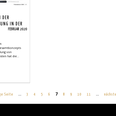
 DER
UNG IN DER
FEBRUAR 2020
ASEL-STADT
en
Gesamtkonzepts
ldung von
sten hat die...
…
7
…
ige Seite
3
4
5
6
8
9
10
11
nächste