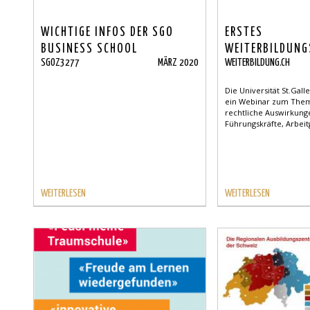
WICHTIGE INFOS DER SGO
ERSTES
BUSINESS SCHOOL
WEITERBILDUN
SGOZ3277
MÄRZ 2020
WEITERBILDUNG.CH
ZUM THEMA CO
Die Universität St.Gall
ein Webinar zum Them
rechtliche Auswirkung
Führungskräfte, Arbeit
WEITERLESEN
WEITERLESEN