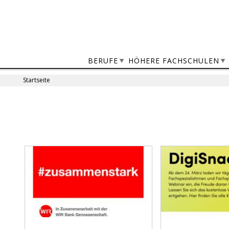
Jump
to
navigation
BERUFE
HÖHERE FACHSCHULEN
Startseite
Sie
sind
Back
to
hier
top
Seiten