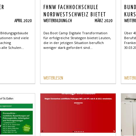
ER
FHNW FACHHOCHSCHULE
BUND
NORDWESTSCHWEIZ BIETET
KURS
APRIL 2020
WEITERBILDUNG.CH
MÄRZ 2020
WEITER
GRATIS KURSE AN
BERU
r Bildungsgebäude
Das Boot Camp Digitale Transformation
Über 4
utionen sind viele
für erfolgreiche Strategen biietet Leuten,
Berufsb
eaching
die in der jetzigen Situation beruflich
Franke
alle Schulen...
weniger stark gefordert sind...
30.03.2
WEITERLESEN
WEITER