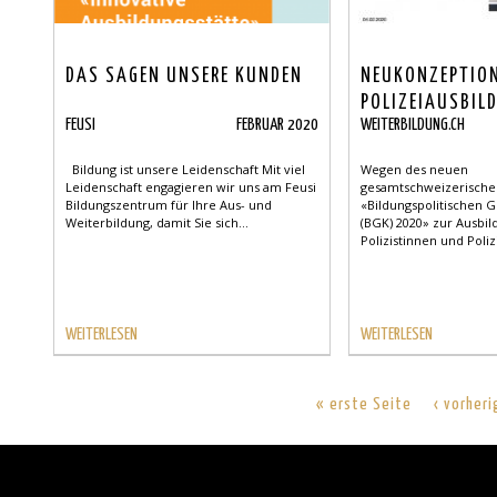
DAS SAGEN UNSERE KUNDEN
NEUKONZEPTION
POLIZEIAUSBILD
FEUSI
FEBRUAR 2020
WEITERBILDUNG.CH
SCHWEIZ UND B
Bildung ist unsere Leidenschaft Mit viel
Wegen des neuen
Leidenschaft engagieren wir uns am Feusi
gesamtschweizerisch
Bildungszentrum für Ihre Aus- und
«Bildungspolitischen 
Weiterbildung, damit Sie sich...
(BGK) 2020» zur Ausbi
Polizistinnen und Polizi
WEITERLESEN
WEITERLESEN
« erste Seite
‹ vorher
Back
to