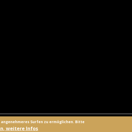
UNGSANBIETER
KONTAKT
FACEBOOK
TWITTER
ANMELD
n angenehmeres Surfen zu ermöglichen. Bitte
n, weitere Infos