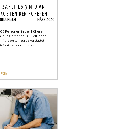
 ZAHLT 16.3 MIO AN
KOSTEN DER HÖHEREN
BILDUNG.CH
MÄRZ 2020
FSBILDUNG
000 Personen in der höheren
ildung erhalten 16,3 Millionen
n Kurskosten zurückerstattet
020 - Absolvierende von...
LESEN