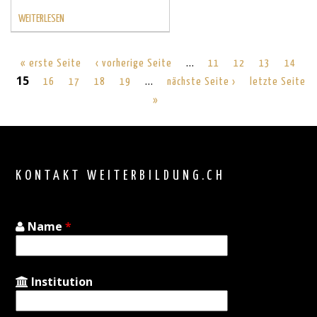
WEITERLESEN
…
« erste Seite
‹ vorherige Seite
11
12
13
14
15
…
16
17
18
19
nächste Seite ›
letzte Seite
»
Back
to
top
KONTAKT WEITERBILDUNG.CH
Name
*
Institution