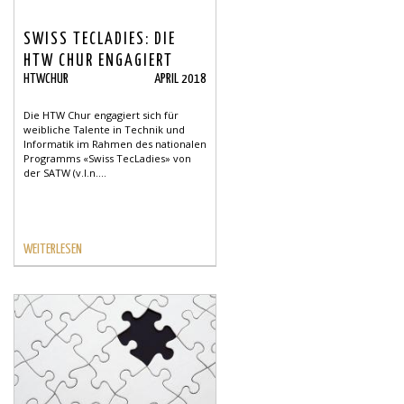
SWISS TECLADIES: DIE
HTW CHUR ENGAGIERT
HTWCHUR
APRIL 2018
SICH
Die HTW Chur engagiert sich für
weibliche Talente in Technik und
Informatik im Rahmen des nationalen
Programms «Swiss TecLadies» von
der SATW (v.l.n....
WEITERLESEN