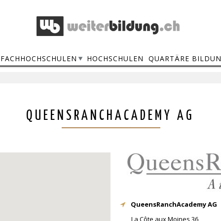
FACHHOCHSCHULEN
HOCHSCHULEN
QUARTÄRE BILDU
QUEENSRANCHACADEMY AG
QueensRanchAcademy AG
La Côte aux Moines 36