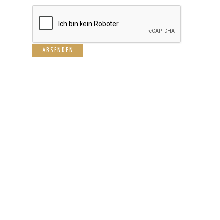
Back
to
top