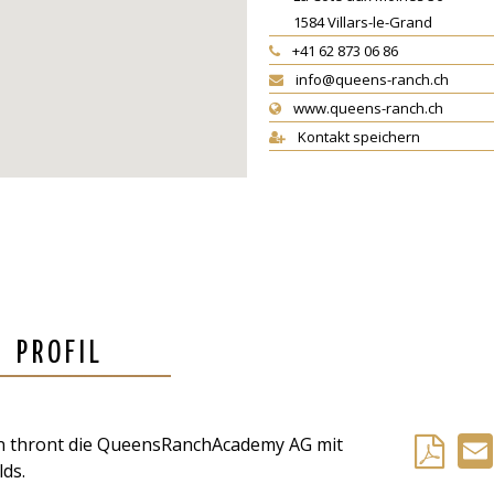
1584
Villars-le-Grand
+41 62 873 06 86
info@queens-ranch.ch
www.queens-ranch.ch
Kontakt speichern
PROFIL
in thront die QueensRanchAcademy AG mit
ds.