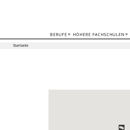
Jump
to
navigation
BERUFE
HÖHERE FACHSCHULEN
Startseite
Sie
sind
Back
to
hier
top