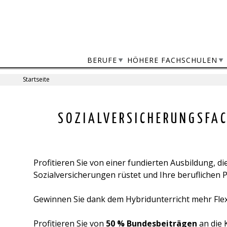
Jump
to
navigation
BERUFE
HÖHERE FACHSCHULEN
Startseite
Sie
sind
Back
SOZIALVERSICHERUNGSFAC
to
hier
top
Profitieren Sie von einer fundierten Ausbildung, d
Sozialversicherungen rüstet und Ihre beruflichen Pe
Gewinnen Sie dank dem Hybridunterricht mehr Flexib
Profitieren Sie von
50 % Bundesbeiträgen
an die 