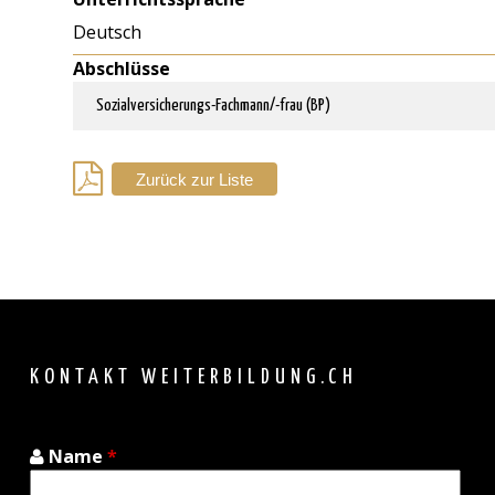
Deutsch
Abschlüsse
Sozialversicherungs-Fachmann/-frau (BP)
Zurück zur Liste
Back
to
top
KONTAKT WEITERBILDUNG.CH
Name
*