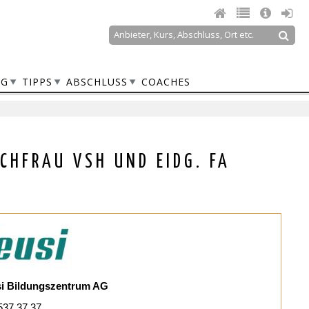
Suche
Suchformular
NG
TIPPS
ABSCHLUSS
COACHES
CHFRAU VSH UND EIDG. FA
i Bildungszentrum AG
537 37 37