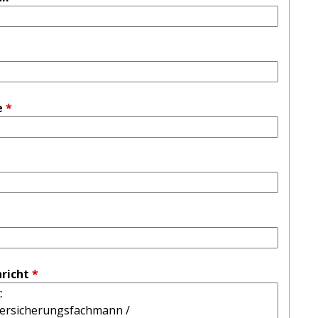
e
*
richt
*