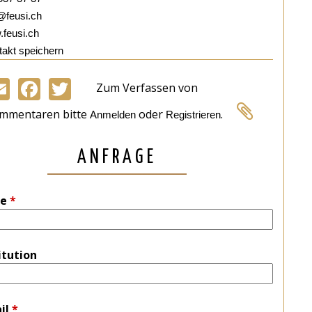
@feusi.ch
feusi.ch
akt speichern
Zum Verfassen von
Email
Facebook
Twitter
mmentaren bitte
oder
.
Anmelden
Registrieren
ANFRAGE
e
*
itution
il
*