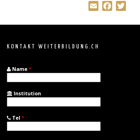
Email
Faceb
Tw
Back
to
top
KONTAKT WEITERBILDUNG.CH
Name
*
Institution
Tel
*