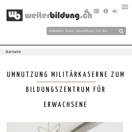
Jump
to
navigation
Suche
Suchformular
Startseite
Sie
sind
Back
UMNUTZUNG MILITÄRKASERNE ZUM
to
hier
top
BILDUNGSZENTRUM FÜR
ERWACHSENE