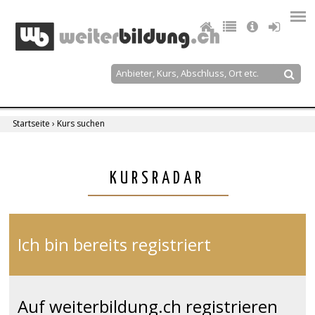
Jump
to
navigation
Suche
Suchformular
Startseite
›
Kurs suchen
Sie
sind
Back
KURSRADAR
to
hier
top
Ich bin bereits registriert
Auf weiterbildung.ch registrieren