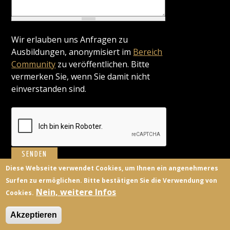
Wir erlauben uns Anfragen zu
Ausbildungen, anonymisiert im
Bereich
Community
zu veröffentlichen. Bitte
vermerken Sie, wenn Sie damit nicht
einverstanden sind.
Diese Webseite verwendet Cookies, um Ihnen ein angenehmeres
Surfen zu ermöglichen. Bitte bestätigen Sie die Verwendung von
BILDUNGSANBIETER
KONTAKT
FACEBOOK
TWITTER
Nein, weitere Infos
Cookies.
ANMELDEN
Akzeptieren