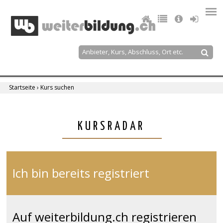
Jump
to
navigation
Suche
Suchformular
Startseite
›
Kurs suchen
Sie
sind
Back
KURSRADAR
to
hier
top
Ich bin bereits registriert
Auf weiterbildung.ch registrieren