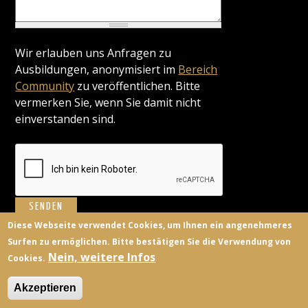
Wir erlauben uns Anfragen zu
Ausbildungen, anonymisiert im
Bereich
Community
zu veröffentlichen. Bitte
vermerken Sie, wenn Sie damit nicht
einverstanden sind.
Diese Webseite verwendet Cookies, um Ihnen ein angenehmeres
Surfen zu ermöglichen. Bitte bestätigen Sie die Verwendung von
BILDUNGSANBIETER
KONTAKT
FACEBOOK
TWITTER
Nein, weitere Infos
Cookies.
ANMELDEN
Akzeptieren